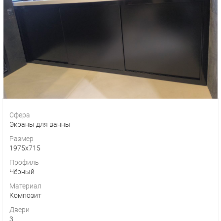
Сфера
Экраны для ванны
Размер
1975х715
Профиль
Чёрный
Материал
Композит
Двери
3