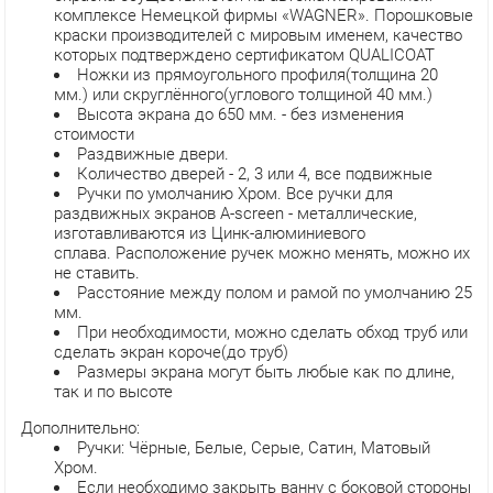
комплексе Немецкой фирмы «WAGNER». Порошковые
краски производителей с мировым именем, качество
которых подтверждено сертификатом QUALICOAT
Ножки из прямоугольного профиля(толщина 20
мм.) или скруглённого(углового толщиной 40 мм.)
Высота экрана до 650 мм. - без изменения
стоимости
Раздвижные двери.
Количество дверей - 2, 3 или 4, все подвижные
Ручки по умолчанию Хром. Все ручки для
раздвижных экранов A-screen - металлические,
изготавливаются из Цинк-алюминиевого
сплава. Расположение ручек можно менять, можно их
не ставить.
Расстояние между полом и рамой по умолчанию 25
мм.
При необходимости, можно сделать обход труб или
сделать экран короче(до труб)
Размеры экрана могут быть любые как по длине,
так и по высоте
Дополнительно:
Ручки: Чёрные, Белые, Серые, Сатин, Матовый
Хром.
Если необходимо закрыть ванну с боковой стороны