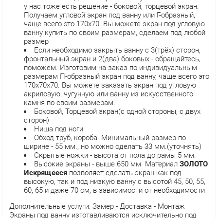
у нас тоже есть решение - боковой, торцевой экран.
Получаем угловой экран под ванну или Г-образный,
чаще всего это 170х70. Вы можете экран под угловую
ванну купить по своим размерам, сделаем под любой
размер
Если необходимо закрыть ванну с 3(трёх) сторон,
фронтальный экран и 2(два) боковых - обращайтесь,
поможем. Изготовим на заказ по индивидуальным
размерам П-образный экран под ванну, чаще всего это
170х70х70. Вы можете заказать экран под угловую
акриловую, чугунную или ванну из искусственного
камня по своим размерам.
Боковой, Торцевой экран(с одной стороны, с двух
сторон)
Ниша под ноги
Обход труб, короба. Минимальный размер по
ширине - 55 мм., но можно сделать 33 мм.(уточнять)
Скрытые ножки - высота от пола до рамы 5 мм.
Высокие экраны - выше 650 мм. Материал
ЗОЛОТО
Искрящееся
позволяет сделать экран как под
высокую, так и под низкую ванну с высотой 45, 50, 55,
60, 65 и даже 70 см, в зависимости от необходимости
Дополнительные услуги: Замер - Доставка - Монтаж
Экраны под ванну изготавливаются исключительно под