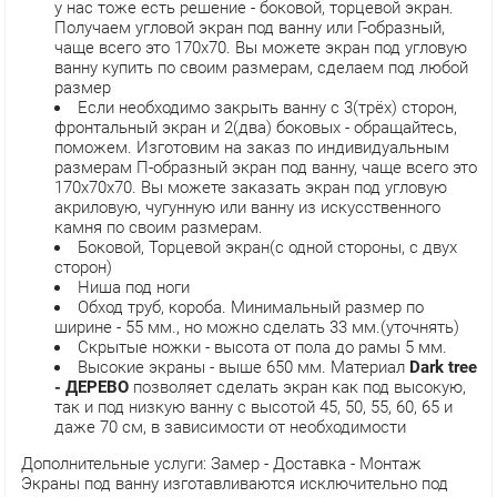
у нас тоже есть решение - боковой, торцевой экран.
Получаем угловой экран под ванну или Г-образный,
чаще всего это 170х70. Вы можете экран под угловую
ванну купить по своим размерам, сделаем под любой
размер
Если необходимо закрыть ванну с 3(трёх) сторон,
фронтальный экран и 2(два) боковых - обращайтесь,
поможем. Изготовим на заказ по индивидуальным
размерам П-образный экран под ванну, чаще всего это
170х70х70. Вы можете заказать экран под угловую
акриловую, чугунную или ванну из искусственного
камня по своим размерам.
Боковой, Торцевой экран(с одной стороны, с двух
сторон)
Ниша под ноги
Обход труб, короба. Минимальный размер по
ширине - 55 мм., но можно сделать 33 мм.(уточнять)
Скрытые ножки - высота от пола до рамы 5 мм.
Высокие экраны - выше 650 мм. Материал
Dark tree
- ДЕРЕВО
позволяет сделать экран как под высокую,
так и под низкую ванну с высотой 45, 50, 55, 60, 65 и
даже 70 см, в зависимости от необходимости
Дополнительные услуги: Замер - Доставка - Монтаж
Экраны под ванну изготавливаются исключительно под